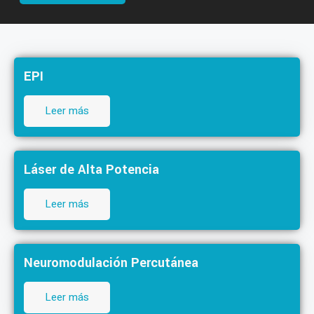
EPI
Leer más
Láser de Alta Potencia
Leer más
Neuromodulación Percutánea
Leer más