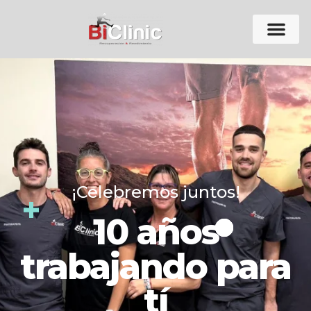
¡Celebremos juntos!
10 años
trabajando para
tí