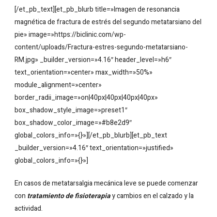
[/et_pb_text][et_pb_blurb title=»Imagen de resonancia
magnética de fractura de estrés del segundo metatarsiano del
pie» image=»https://biclinic.com/wp-
content/uploads/Fractura-estres-segundo-metatarsiano-
RM.jpg» _builder_version=»4.16″ header_level=»h6″
text_orientation=»center» max_width=»50%»
module_alignment=»center»
border_radii_image=»on|40px|40px|40px|40px»
box_shadow_style_image=»preset1″
box_shadow_color_image=»#b8e2d9″
global_colors_info=»{}»][/et_pb_blurb][et_pb_text
_builder_version=»4.16″ text_orientation=»justified»
global_colors_info=»{}»]
En casos de metatarsalgia mecánica leve se puede comenzar
con
tratamiento de fisioterapia
y cambios en el calzado y la
actividad.