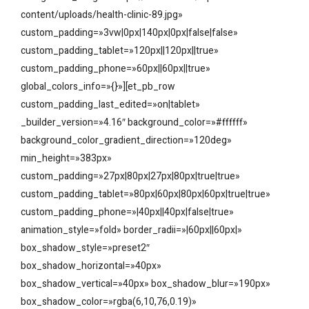
content/uploads/health-clinic-89.jpg»
custom_padding=»3vw|0px|140px|0px|false|false»
custom_padding_tablet=»120px||120px||true»
custom_padding_phone=»60px||60px||true»
global_colors_info=»{}»][et_pb_row
custom_padding_last_edited=»on|tablet»
_builder_version=»4.16″ background_color=»#ffffff»
background_color_gradient_direction=»120deg»
min_height=»383px»
custom_padding=»27px|80px|27px|80px|true|true»
custom_padding_tablet=»80px|60px|80px|60px|true|true»
custom_padding_phone=»|40px||40px|false|true»
animation_style=»fold» border_radii=»|60px||60px|»
box_shadow_style=»preset2″
box_shadow_horizontal=»40px»
box_shadow_vertical=»40px» box_shadow_blur=»190px»
box_shadow_color=»rgba(6,10,76,0.19)»