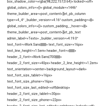
box_shadow_color=»rgba(98,222,157,0.64)» locked=»off»
global_colors_info=»{}» global_module=»1446″
theme_builder_area=»post_content»][et_pb_column
type=»4_4″ _builder_version=»4.16″ custom_padding=»|||»
global_colors_info=»{}» custom_padding__hover=»|||»
theme_builder_area=»post_content»][et_pb_text
admin_label=»Texto» _builder_version=»4.19.0″
text_font=»Work Sans||||||||» text_font_size=»16px»
text_line_height=»1.5em» header_font=»||||||||»
header_2_font=»Work Sans|700|||||||»
header_2_font_size=»40px» header_2_line_height=»1.2em»
text_orientation=»center» background_layout=»dark»
text_font_size_tablet=»16px»
text_font_size_phone=»16px»
text_font_size_last_edited=»off|desktop»
header_2_font_size_tablet=»30px»
header_2_font_size_phone=»22px»