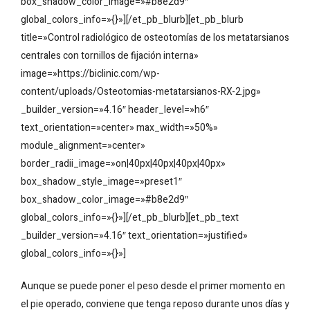
box_shadow_color_image=»#b8e2d9″
global_colors_info=»{}»][/et_pb_blurb][et_pb_blurb
title=»Control radiológico de osteotomías de los metatarsianos
centrales con tornillos de fijación interna»
image=»https://biclinic.com/wp-
content/uploads/Osteotomias-metatarsianos-RX-2.jpg»
_builder_version=»4.16″ header_level=»h6″
text_orientation=»center» max_width=»50%»
module_alignment=»center»
border_radii_image=»on|40px|40px|40px|40px»
box_shadow_style_image=»preset1″
box_shadow_color_image=»#b8e2d9″
global_colors_info=»{}»][/et_pb_blurb][et_pb_text
_builder_version=»4.16″ text_orientation=»justified»
global_colors_info=»{}»]
Aunque se puede poner el peso desde el primer momento en
el pie operado, conviene que tenga reposo durante unos días y