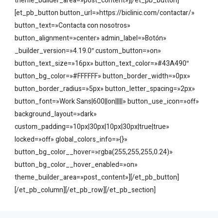
theme_builder_area=»post_content»][/et_pb_button]
[et_pb_button button_url=»https://biclinic.com/contactar/»
button_text=»Contacta con nosotros»
button_alignment=»center» admin_label=»Botón»
_builder_version=»4.19.0″ custom_button=»on»
button_text_size=»16px» button_text_color=»#43A490″
button_bg_color=»#FFFFFF» button_border_width=»0px»
button_border_radius=»5px» button_letter_spacing=»2px»
button_font=»Work Sans|600||on|||||» button_use_icon=»off»
background_layout=»dark»
custom_padding=»10px|30px|10px|30px|true|true»
locked=»off» global_colors_info=»{}»
button_bg_color__hover=»rgba(255,255,255,0.24)»
button_bg_color__hover_enabled=»on»
theme_builder_area=»post_content»][/et_pb_button]
[/et_pb_column][/et_pb_row][/et_pb_section]