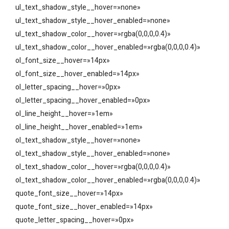
ul_text_shadow_style__hover=»none»
ul_text_shadow_style__hover_enabled=»none»
ul_text_shadow_color__hover=»rgba(0,0,0,0.4)»
ul_text_shadow_color__hover_enabled=»rgba(0,0,0,0.4)»
ol_font_size__hover=»14px»
ol_font_size__hover_enabled=»14px»
ol_letter_spacing__hover=»0px»
ol_letter_spacing__hover_enabled=»0px»
ol_line_height__hover=»1em»
ol_line_height__hover_enabled=»1em»
ol_text_shadow_style__hover=»none»
ol_text_shadow_style__hover_enabled=»none»
ol_text_shadow_color__hover=»rgba(0,0,0,0.4)»
ol_text_shadow_color__hover_enabled=»rgba(0,0,0,0.4)»
quote_font_size__hover=»14px»
quote_font_size__hover_enabled=»14px»
quote_letter_spacing__hover=»0px»