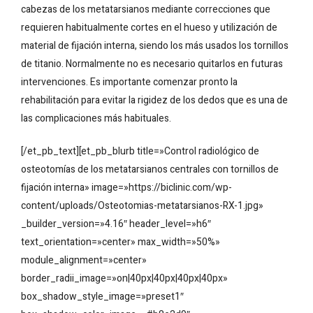
cabezas de los metatarsianos mediante correcciones que
requieren habitualmente cortes en el hueso y utilización de
material de fijación interna, siendo los más usados los tornillos
de titanio. Normalmente no es necesario quitarlos en futuras
intervenciones. Es importante comenzar pronto la
rehabilitación para evitar la rigidez de los dedos que es una de
las complicaciones más habituales.
[/et_pb_text][et_pb_blurb title=»Control radiológico de
osteotomías de los metatarsianos centrales con tornillos de
fijación interna» image=»https://biclinic.com/wp-
content/uploads/Osteotomias-metatarsianos-RX-1.jpg»
_builder_version=»4.16″ header_level=»h6″
text_orientation=»center» max_width=»50%»
module_alignment=»center»
border_radii_image=»on|40px|40px|40px|40px»
box_shadow_style_image=»preset1″