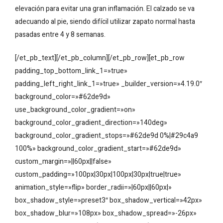
elevación para evitar una gran inflamación. El calzado se va
adecuando al pie, siendo difícil utilizar zapato normal hasta
pasadas entre 4 y 8 semanas.
[/et_pb_text][/et_pb_column][/et_pb_row][et_pb_row
padding_top_bottom_link_1=»true»
padding_left_right_link_1=»true» _builder_version=»4.19.0″
background_color=»#62de9d»
use_background_color_gradient=»on»
background_color_gradient_direction=»140deg»
background_color_gradient_stops=»#62de9d 0%|#29c4a9
100%» background_color_gradient_start=»#62de9d»
custom_margin=»||60px||false»
custom_padding=»100px|30px|100px|30px|true|true»
animation_style=»flip» border_radii=»|60px||60px|»
box_shadow_style=»preset3″ box_shadow_vertical=»42px»
box_shadow_blur=»108px» box_shadow_spread=»-26px»