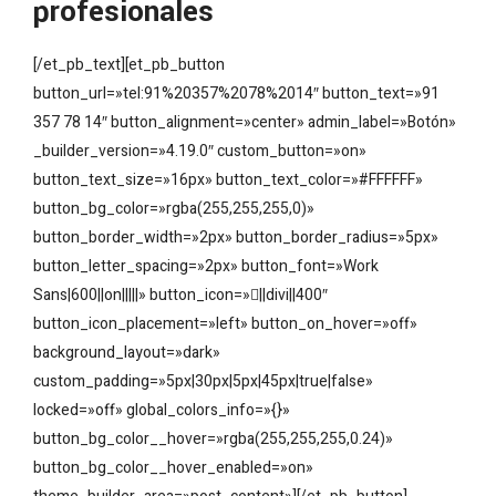
profesionales
[/et_pb_text][et_pb_button
button_url=»tel:91%20357%2078%2014″ button_text=»91
357 78 14″ button_alignment=»center» admin_label=»Botón»
_builder_version=»4.19.0″ custom_button=»on»
button_text_size=»16px» button_text_color=»#FFFFFF»
button_bg_color=»rgba(255,255,255,0)»
button_border_width=»2px» button_border_radius=»5px»
button_letter_spacing=»2px» button_font=»Work
Sans|600||on|||||» button_icon=»||divi||400″
button_icon_placement=»left» button_on_hover=»off»
background_layout=»dark»
custom_padding=»5px|30px|5px|45px|true|false»
locked=»off» global_colors_info=»{}»
button_bg_color__hover=»rgba(255,255,255,0.24)»
button_bg_color__hover_enabled=»on»