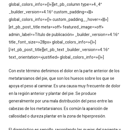
global_colors_info=»{}»][et_pb_column type=»4_4″
_builder_version=»4.16″ custom_padding=»|||»
global_colors_info=»{}» custom_padding__hover=»|||»]
[et_pb_post_title meta=»off» featured_image=»off»
admin_label=»Título de publicación» _builder_version=»4.16″
title_font_size=»28px» global_colors_info=»{}»]
[/et_pb_post_title][et_pb_text _builder_version=»4.16″
text_orientation=»justified» global_colors_info=»{}»]
Con este término definimos el dolor en la parte anterior de los
metatarsianos del pie, que son los huesos sobre los que se
apoya el peso al caminar. Es una causa muy frecuente de dolor
en la región anterior y plantar del pie. Se produce
generalmente por una mala distribución del peso entre las
cabezas de los metatarsianos. Es común la aparición de
callosidad o dureza plantar en la zona de hiperpresión.
El diagnóstico es sencillo, recopilando las quejas del paciente y